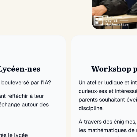
Lycéen·nes
Workshop pr
bouleversé par l'IA?
Un atelier ludique et in
curieux·ses et intéress
t réfléchir à leur
parents souhaitant éveil
d'échange autour des
discipline.
À travers des énigmes, 
les mathématiques de 
ès le lycée